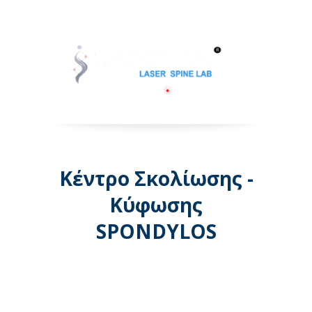
Κέντρο Σκολίωσης -
Κύφωσης
SPONDYLOS
Λεωφόρος Μεσογείων 74 -
Αθήνα