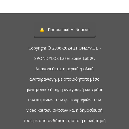
Προσωπικά Δεδομένα
Copyright © 2006-2024 ΣΠΟΝΔΥΛΟΣ -
SPONDYLOS Laser Spine Lab® .
Απαγορεύεται η μερική ή ολική
αναπαραγωγή, με οποιοδήποτε μέσο
ηλεκτρονικό ή μη, η αντιγραφή και χρήση
των κειμένων, των φωτογραφιών, των
video και των σκίτσων και η δημοσίευσή
τους με οποιονδήποτε τρόπο ή η ανάρτησή