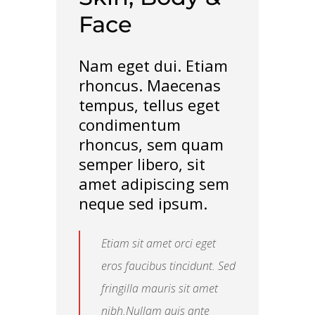
Face
Nam eget dui. Etiam
rhoncus. Maecenas
tempus, tellus eget
condimentum
rhoncus, sem quam
semper libero, sit
amet adipiscing sem
neque sed ipsum.
Etiam sit amet orci eget
eros faucibus tincidunt. Sed
fringilla mauris sit amet
nibh.Nullam quis ante