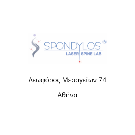
Λεωφόρος Μεσογείων 74
Αθήνα
Τηλέφωνο:
2107488901