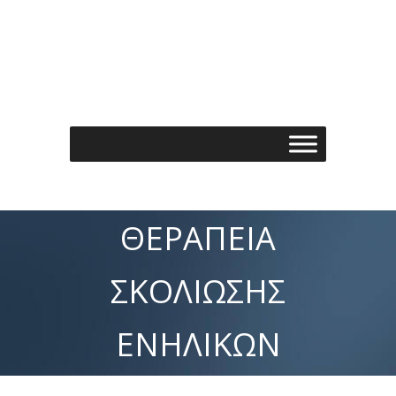
Τηλέφωνo: 210 7488901
Email: info@spondylos.gr
ΘΕΡΑΠΕΊΑ
ΣΚΟΛΊΩΣΗΣ
ΕΝΗΛΊΚΩΝ