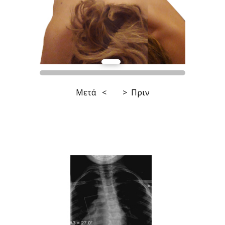
Μετά < > Πριν