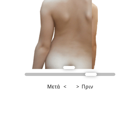
Μετά < > Πριν