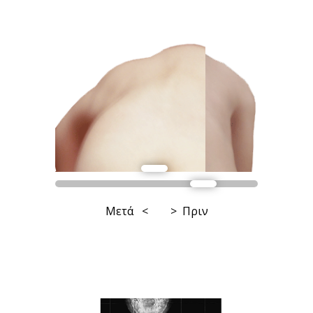
Μετά < > Πριν