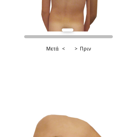
Μετά < > Πριν