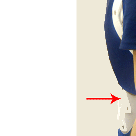
των προσθίων τμημάτων
σμό ενός ζεύγους
 ύψος των υποκλείδιων
ς αντίθετης δύναμης
υ σπονδύλου της
α είναι σταθερή και
λαδή των οστών) να
αλειφτεί η σφηνοειδής