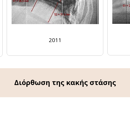
2011
Διόρθωση της κακής στάσης
 πολύωρη εφαρμογή του κηδεμόνα θα διορθώσει το
μα της
κακής στάσης
, του ΄΄ καμπουριάσματος΄΄ δ