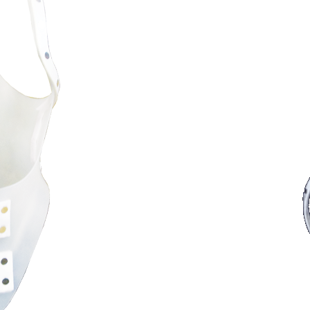
Η θεραπεία της οργαν
λεγόμενης και
τύπου 
στον
κηδεμόνα κύφω
δευτερευόντως στις ασκ
εκλογής στην Λειτουρ