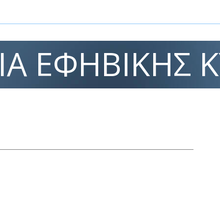
ΊΑ ΕΦΗΒΙΚΉΣ 
ίναι πολύ σημαντικό να διαγνωσθεί η
χείας ανάπτυξης του εφήβου.