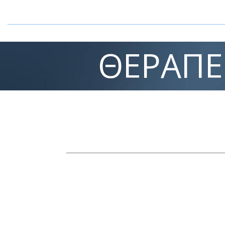
ΘΕΡΑΠΕ
θεραπεία εφηβικής κύφωσης
Στην θεραπεία εφηβικής κύφωσης ε
κύφωση, κατά την διάρκεια της τα