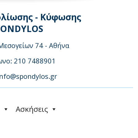
ολίωσης - Κύφωσης
PONDYLOS
Μεσογείων 74 - Αθήνα
νo: 210 7488901
info@spondylos.gr
Ασκήσεις