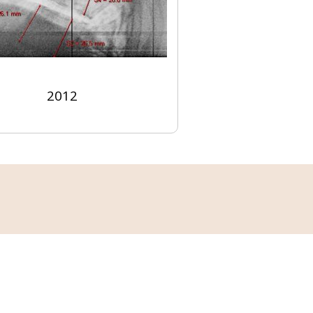
2012
 πρόβλημα των σπονδύλων.
ηλαδή. Αυτό θα διορθωθεί με το