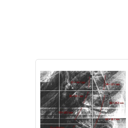
Στο παρακάτω παράδειγμα φαίνετα
έναρξη της θεραπείας.