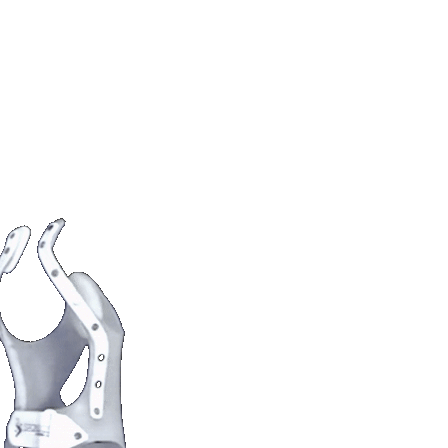
ικής εφηβικής κύφωσης, ή
Scheuermann
, βασίζεται κυρίως
σης SPONDYLOS
και
ήσεις, που είναι η θεραπεία
γική Κύφωση