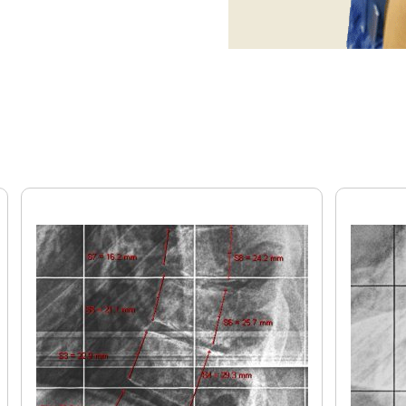
ι η σταδιακή διόρθωση των σωμάτων των σπονδύ