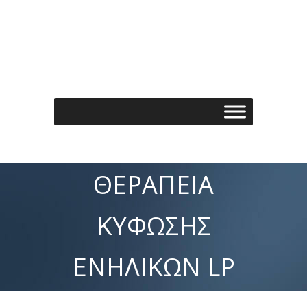
Τηλέφωνo: 210 7488901
Email: info@spondylos.gr
ΘΕΡΑΠΕΊΑ
ΚΎΦΩΣΗΣ
ΕΝΗΛΊΚΩΝ LP