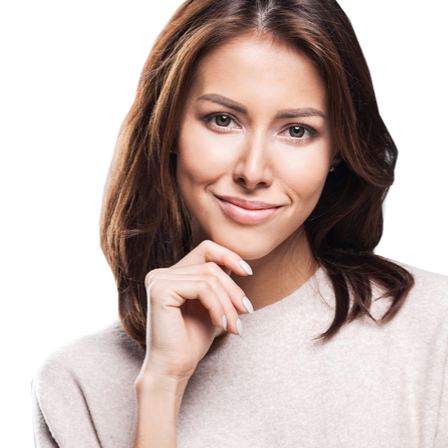
Κάντε την
επιλογή σας
με κλικ
παρακ΄άτω