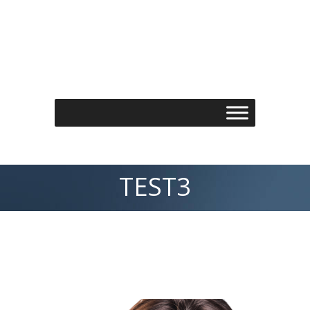
Τηλέφωνo: 210 7488901
Email: info@spondylos.gr
TEST3