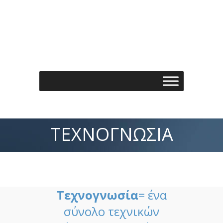
Τηλέφωνo: 210 7488901
Email: info@spondylos.gr
ΤΕΧΝΟΓΝΩΣΊΑ
Τεχνογνωσία
= ένα
σύνολο τεχνικών