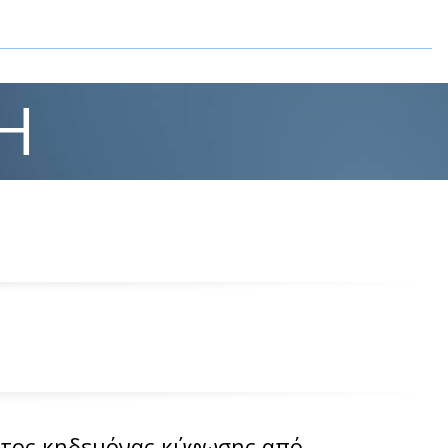
Η
ώτος κηδεμόνας κύφωσης από