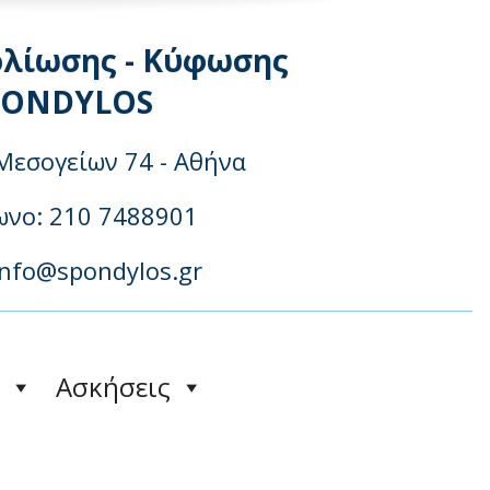
ολίωσης - Κύφωσης
PONDYLOS
Μεσογείων 74 - Αθήνα
νo: 210 7488901
info@spondylos.gr
Ασκήσεις