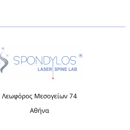
Λεωφόρος Μεσογείων 74
Αθήνα
Τηλέφωνο:
2107488901