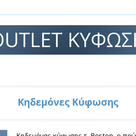
OUTLET ΚΎΦΩΣ
Κηδεμόνες Κύφωσης
Κηδεμόνας κύφωσης τ. Boston, ο πρ