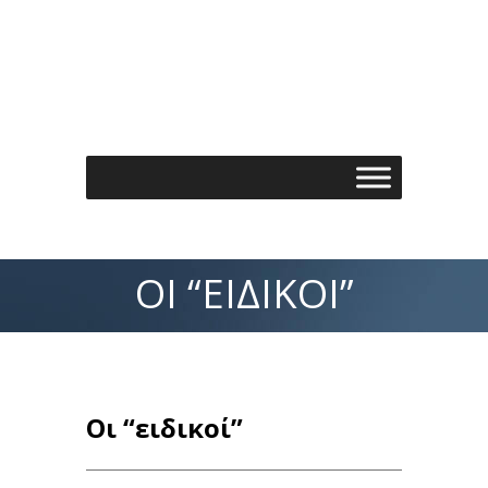
Τηλέφωνo: 210 7488901
Email: info@spondylos.gr
ΟΙ “ΕΙΔΙΚΟΊ”
Οι “ειδικοί”