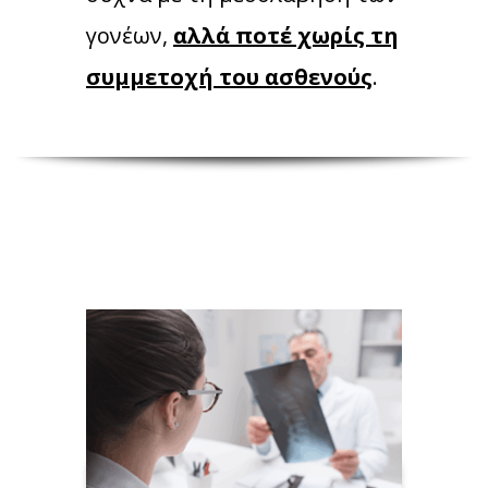
γονέων,
αλλά ποτέ χωρίς τη
συμμετοχή του ασθενούς
.