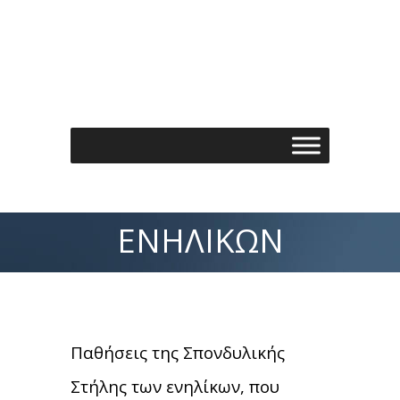
Τηλέφωνo: 210 7488901
Email: info@spondylos.gr
ΕΝΗΛΊΚΩΝ
Παθήσεις της Σπονδυλικής
Στήλης των ενηλίκων, που