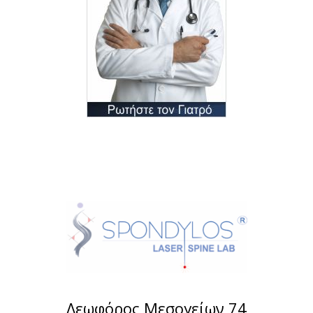
Λεωφόρος Μεσογείων 74