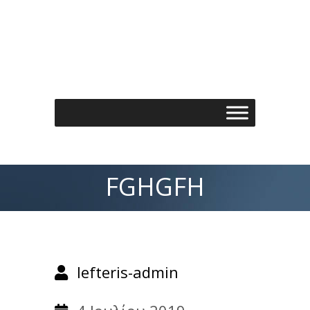
Τηλέφωνo: 210 7488901
Email: info@spondylos.gr
FGHGFH
lefteris-admin