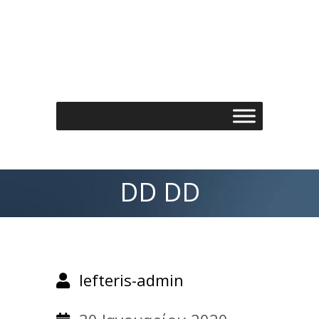
Τηλέφωνo: 210 7488901
Email: info@spondylos.gr
DD DD
lefteris-admin