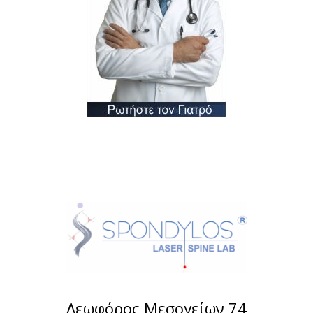
Λεωφόρος Μεσογείων 74