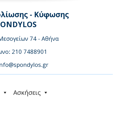
ολίωσης - Κύφωσης
PONDYLOS
Μεσογείων 74 - Αθήνα
νo: 210 7488901
info@spondylos.gr
Ασκήσεις