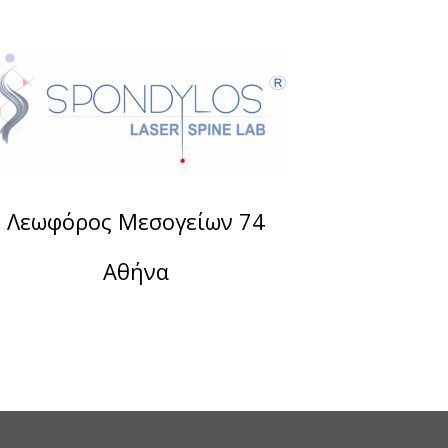
Λεωφόρος Μεσογείων 74
Αθήνα
Τηλέφωνο:
2107488901